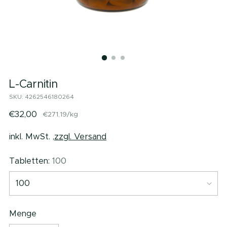
L-Carnitin
SKU: 4262546180264
Regulärer
€32,00
per
€271,19
/
kg
Stückpreis
Preis
inkl. MwSt. ,
zzgl. Versand
Tabletten:
100
Menge