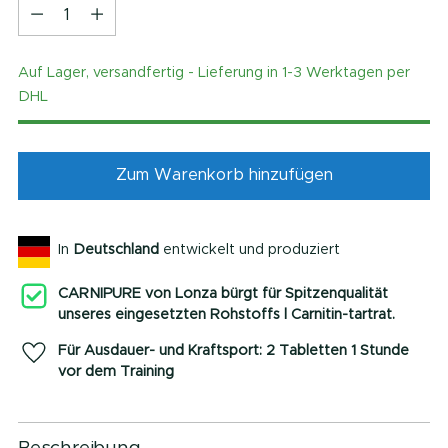
Menge
Auf Lager, versandfertig - Lieferung in 1-3 Werktagen per
DHL
Zum Warenkorb hinzufügen
In
Deutschland
entwickelt und produziert
CARNIPURE von Lonza bürgt für Spitzenqualität
unseres eingesetzten Rohstoffs l Carnitin-tartrat.
Für Ausdauer- und Kraftsport: 2 Tabletten 1 Stunde
vor dem Training
Produkt