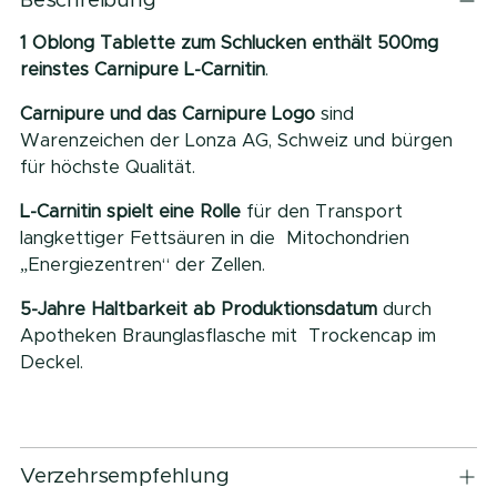
Beschreibung
in
den
1 Oblong Tablette zum Schlucken enthält 500mg
Warenkorb
reinstes Carnipure L-Carnitin
.
legen
Carnipure und das Carnipure Logo
sind
Warenzeichen der Lonza AG, Schweiz und bürgen
für höchste Qualität.
L-Carnitin spielt eine Rolle
für den Transport
langkettiger Fettsäuren in die Mitochondrien
„Energiezentren“ der Zellen.
5-Jahre Haltbarkeit ab Produktionsdatum
durch
Apotheken Braunglasflasche mit Trockencap im
Deckel.
Verzehrsempfehlung